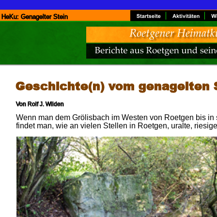
HeKu: Genagelter Stein